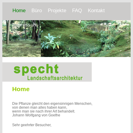
Zum primären Inhalt springen
Hauptmenü
Zum primären Inhalt springen
Zum sekundären Inhalt springen
Home
Büro
Projekte
FAQ
Kontakt
Impressum
Home
Die Pflanze gleicht den eigensinnigen Menschen,
von denen man alles haben kann,
wenn man sie nach ihrer Art behandelt.
Johann Wolfgang von Goethe
Sehr geehrter Besucher,